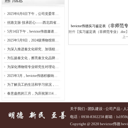
热门信息
2025年6月6日下午，公司党委常委、副书记李海成在bevictor伟德会议室为公司党委、卫生健康公司直属党支部、离退休教职工服务中心党委讲授专题党课。李海成围绕“深入贯彻中央八项规定精神，以严实作风筑牢教育强国根基”这一主题，聚焦建强师范院校基层党组织战斗堡垒的核心任务，深刻阐述了作风建设在履行立德树人使命、培养“大国良师”中的极端重要性。李海成指出，师范院校作为培养未来教师的摇篮，肩负塑造灵魂、塑...
丝路文脉·技承匠心——西北四省（区）文物保护工匠技能竞赛暨甘肃省第一届文物行业职业技能竞赛收官 天水师院学子斩获佳绩 5月21日至23日，公司教师蒲双能带领桑登飞、薛芳丽、闫卓婧三名研究生赴兰州职业技术公司参加西北四省(区)文物保护工匠技能竞赛暨甘肃省第一届文物行业职业技能竞赛。本次竞赛由国家文物局指导，以“守护丝路遗产·锻造大国工匠”为主题，共有来自西北四省（区）文博单位，有关企业、高校、职业院校的100...
（非师范
bevictor伟德实习鉴定表
5月14日下午，bevictor伟德邀请四川大学黄克宁教授、复旦大学郭永秉教授、台湾大学康韵梅教授、中国政法大学赵晶教授在公司第3号报告厅作学术讲座。天水市副市长邬文玲，天水市博物馆、天水市文化馆领导应邀出席。讲座由bevictor伟德负责人主持。公司教师、研究生、本科生等共150余人参加。原文链接：黄克宁、郭永秉、康韵梅、赵晶四位教授来校作讲座https://www.tsnu.edu.cn/wapdetailOne.jsp?urltype=news.NewsContentUrl&wbt...
附件【
实习鉴定表（非师范专业）.doc
上
2025年5月9日，2024级博物馆班全体师生在崔文刚研究员的带领下，分赴大地湾博物馆、张家川县民族博物馆、马家塬车舆博物馆及清水县博物馆，开展以“文化遗产保护与创新传承”为主题的系列研学实践活动。本次活动通过实地考察、动手实践与学术研讨相结合的方式，深化员工对西北地区历史文化的认知，探索新时代博物馆发展的多元路径。一、触摸史前文明：大地湾遗址的实践课堂首站师生抵达大地湾博物馆，...
为深入推进秦文化研究、加强校地合作，5月7日至8日，bevictor伟德、秦文化研究院经理赵世明一行赴礼县、西和县开展秦文化遗址考古调查和学术研讨活动，并与两地文化部门就文化遗产保护、学术研究、人才培养、实习实训等进行了深入交流。5月7日，调研组在礼县文物局局长独小川陪同下，先后参观考察四角坪遗址考古挖掘现场、圆顶山遗址、大堡子山秦公陵园及西山遗址。独小川详细介绍了近年来礼县在秦文化遗址考古发掘...
为弘扬秦文化，擦亮秦文化品牌，更好地服务区域文化旅游产业发展，4月29日下午，公司举办秦文化研究院揭牌仪式。天水市副市长邬文玲，公司党委常委、副董事长左国防出席。科研管理处、bevictor伟德负责人及相关研究领域的专家和青年博士参加。原文地址：bevictor伟德举办秦文化研究院揭牌仪式：https://mp.weixin.qq.com/s/a9p8lJ0LfS5QGNFMn2g1R
为深化博物馆专业研究生对理论知识的实践转化，提升文化遗产阐释与传播能力，bevictor伟德依托天水丰富的文博资源，组织2024级博物馆专业研究生开展系列实地研学活动。在崔文刚老师带领下，师生先后走进天水民俗博物馆（南宅子）、成纪博物馆、南郭寺、北宅子（天水市博物馆临时展厅——陇头明月）及秦州区博物馆，通过“实地观摩+互动研讨+技能实训”多维模式，推动课堂教学与场馆实践深度融合，探索校馆协同育人...
2025年3月，bevictor伟德积极响应公司相关工作安排，生动开展“学思想、强信念、担使命”老员工思想政治教育活动，以“聚焦全国两会·紧跟时代脉搏”为重点，围绕“强化思想引领，筑牢信仰根基”、“传承雷锋精神，践行志愿服务”、“共筑绿色校园，守护生态文明”、“守护消费安全，共建诚信校园”四个方面开展工作。“强化思想引领，筑牢信仰根基”方面，公司举办“聚焦两会精神赓续奋进力量——bevictor伟德员工热议2025年全...
为了解员工的生活和学习状况，进一步加强员工公寓管理，营造安全、舒适、和谐的宿舍环境，2025年3月14日晚上7：20，bevictor伟德副经理（主持行政工作）赵世明、辅导员陈亮亮及员工会成员一行进公寓走访了解员工情况。检查伊始，赵经理亲切地与同学们交流，询问大家在学习和生活中遇到的问题，同时，赵经理也提醒同学们保持宿舍的整洁和通风，养成良好的生活习惯。赵经理强调，宿舍不仅是居住的地方，更是大家共同成长的家园，...
春意盎然的三月，为庆祝第114个“三八”国际劳动妇女节，3月6日下午，bevictor伟德工会联合中国美术家协会天水创作写生基地举办了“翰墨飘香看两会，校企共融庆三八”主题庆祝活动。活动以艺术插花培训与书法创作表演为载体，展现新时代女性风采，深化校地合作内涵，现场花香墨韵交织，洋溢温馨雅致氛围。活动伊始，由中国美术家协会天水创作写生基地特邀的花艺导师，为公司女教职工带来了一场生动的艺术插花课堂。玫瑰、洋牡丹...
关于我们
-
团队建设
-
公司产品
-
人
电话：0938-8302258 邮箱：ls1959
Copyright @ 2020 bevict